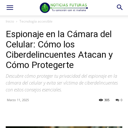
Inicio
Tecnología accesible
Espionaje en la Cámara del
Celular: Cómo los
Ciberdelincuentes Atacan y
Cómo Protegerte
Descubre cómo proteger tu privacidad del espionaje en la
cámara del celular y evita ser víctima de ciberdelincuentes
con estos consejos esenciales.
Marzo 11, 2025
305
0