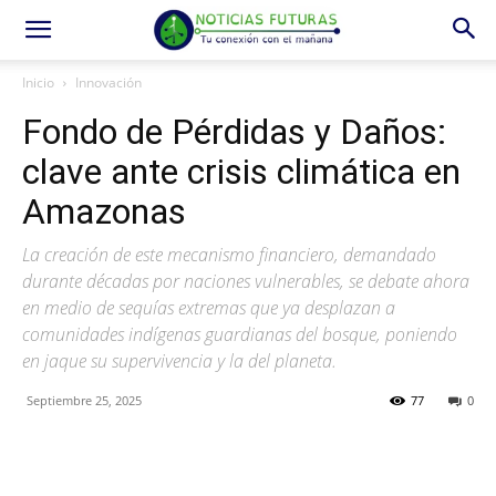
Inicio
Innovación
Fondo de Pérdidas y Daños:
clave ante crisis climática en
Amazonas
La creación de este mecanismo financiero, demandado
durante décadas por naciones vulnerables, se debate ahora
en medio de sequías extremas que ya desplazan a
comunidades indígenas guardianas del bosque, poniendo
en jaque su supervivencia y la del planeta.
Septiembre 25, 2025
77
0