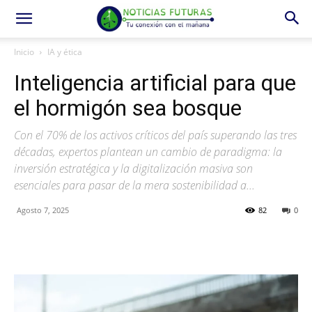
Inicio
IA y ética
Inteligencia artificial para que
el hormigón sea bosque
Con el 70% de los activos críticos del país superando las tres
décadas, expertos plantean un cambio de paradigma: la
inversión estratégica y la digitalización masiva son
esenciales para pasar de la mera sostenibilidad a...
Agosto 7, 2025
82
0