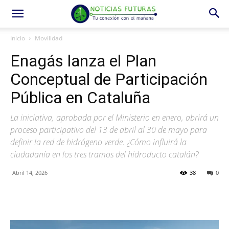
Inicio
Movilidad
Enagás lanza el Plan
Conceptual de Participación
Pública en Cataluña
La iniciativa, aprobada por el Ministerio en enero, abrirá un
proceso participativo del 13 de abril al 30 de mayo para
definir la red de hidrógeno verde. ¿Cómo influirá la
ciudadanía en los tres tramos del hidroducto catalán?
Abril 14, 2026
38
0