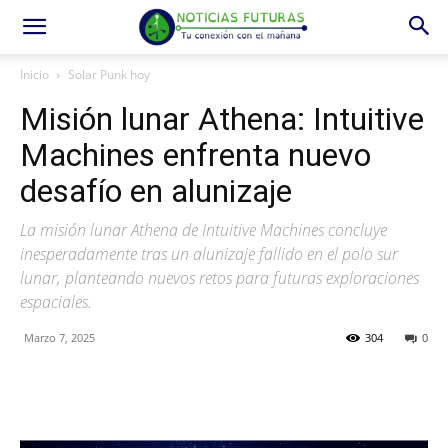
Inicio
Solar Punk hoy
Misión lunar Athena: Intuitive
Machines enfrenta nuevo
desafío en alunizaje
La misión lunar Athena de Intuitive Machines concluye
inesperadamente tras un alunizaje fallido en el polo sur
lunar, planteando nuevos retos para futuras exploraciones
espaciales.
Marzo 7, 2025
304
0